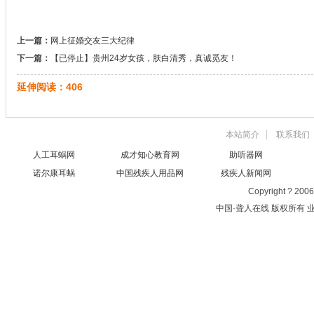
上一篇：
网上征婚交友三大纪律
下一篇：
【已停止】贵州24岁女孩，肤白清秀，真诚觅友！
延伸阅读：
406
本站简介
联系我们
人工耳蜗网
成才知心教育网
助听器网
诺尔康耳蜗
中国残疾人用品网
残疾人新闻网
Copyright ? 200
中国·聋人在线 版权所有 业务