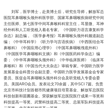
刘军，医学博士，赴美博士后，研究生导师，解放军总
医院耳鼻咽喉头颈外科医学部、国家耳鼻咽喉疾病研究中间
主任医师、第七医学中间耳鼻喉科科室主任，耳显微、耳神
经外科和人工听觉植入着名专家。《中国听力语言康复科学
杂志》副总编，《医学参考报》耳鼻咽喉头颈外科频道副总
编；《中华耳科学》《听力学与言语疾病》《中西医结合耳
鼻喉科》《中国应用心理学》《中国耳鼻咽喉颅底外科》
《中国医学耳鼻咽喉科文摘》和《中国医药科学杂志》编
委；《中华耳鼻咽喉头颈外科》《中华临床医师》《临床耳
鼻喉科》和《中国当代大夫杂志》审稿专家。中国听力医学
发展基金会科普分会副主委、中国听力医学发展基金会专家
委员、医促会耳鼻咽喉头颈外科分会及听觉植入专委会委
员。美国ARO会员。发表论文70余篇，其中SCI 7篇。负责
北京市科技计划首都市民健康项目培育基金、解放军总医院
科技创新和苗圃基金。荣获解放军总医院医疗成果一等奖和
科技提高一等奖、武警科技提高二等奖、总装军队科技提高