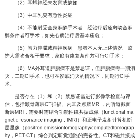
（2）耳蜗神经未发育或缺如；
（3）中耳乳突有急性炎症；
（4）不能耐受全身麻醉手术者，经治疗后痊愈吻合麻
醉条件者可手术，如先心病治疗后基本痊愈；
（5）智力停滞或精神疾病，患者本人无上述情况，监
护人需吻合相干要求，家庭有康复条件方可行CI手术；
（6）MA外耳道胆脂瘤不是禁忌证，但胆脂瘤需一期消
灭，二期CI手术，也可在彻底消灭的情况下，同期行CI手
术。
是否存在（1）和（2）禁忌证需进行影像学检查与评
估，包括颞骨薄层CT扫描、内耳及颅脑MRI，内听道截面
断层MRI，需要时需结合功能性磁共振成像（functional ma
gnetic resonance imaging，fMRI）和正电子发射计算机断
层显像（positron emissiontomography/computedtomograp
hy，PET-CT）综合判定听觉通路的完备性。CT和磁共振成