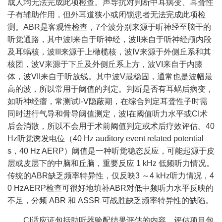
成人均无法完成此项检查。声导抗对判断中耳病变、耳聋性
子有辅助作用，但外耳道狭小或闭锁患者无法完成此项检
测。ABR是客观性检查，7个波分别来源于听神经至脑干的
听觉通路，其中波I来自于听神经，波II来自于听神经颅内段
及耳蜗核，波III来源于上橄榄核，波IV来源于外侧丘系和其
核团，波V来源于下丘及外侧丘系上方，波VI来自于内膝
体，波VII来自于听放线。其中波V最稳固，通常也是波幅最
高的波，所以常用于阈值的判定。判断是否有耳蜗后病变，
如听神经瘤，常测试I-V隐蔽期，在综合判定耳聋性子时需
同时进行气导和骨导阈值测定，波I在阈值听力水平或CI术
后会消散，所以不会用于术前阈值判定或术后疗效评估。40
Hz听觉诱发电位（40 Hz auditory event related potential
s，40 Hz AERP）阈值是一种听觉稳态反应，可能起源于皮
层或皮层下的中脑和丘脑，重要反应 1 kHz 低频听力情况。
传统的ABR缺乏频率特异性，仅反映3 ～4 kHz听力情况，4
0 HzAERP检查可很好地填补ABR对低中频听力水平反映的
不足，分频 ABR 和 ASSR 可战胜缺乏频率特异性的缺陷。
CI适应证包括助听器验配结果评估的内容，评估项目包