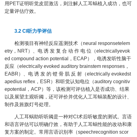
用PET证明听觉皮层激活，则注解人工耳蜗植入成功，也可
定量评估疗效。
3.2 CI听力学评估
检测项目有神经反应遥测技术（neural responsetelem
etry，NRT）、电 诱 发 复 合 动 作 电 位（electricallyevok
ed compound action potential，ECAP），电诱发听性脑干
反应（electrically evoked auditory brainstem responses，
EABR）、电 诱 发 的 镫 骨 肌 反 射（electrically evokedst
apedius reflex，ESR）和听觉认知电位（auditory cognitiv
epotential，ACP）等，该检测可评估植入是否成功、结果
以及展望主观听阈，还可评价并优化人工耳蜗装配的设计、
制作及旌旗灯号处理。
人工耳蜗助听听阈是一种对CI术后听敏度的测试。言语
和语言评估可以明确疗效，有助于人工耳蜗性能的改动和康
复方案的制定。常用言语识别率（speechrecognition scor