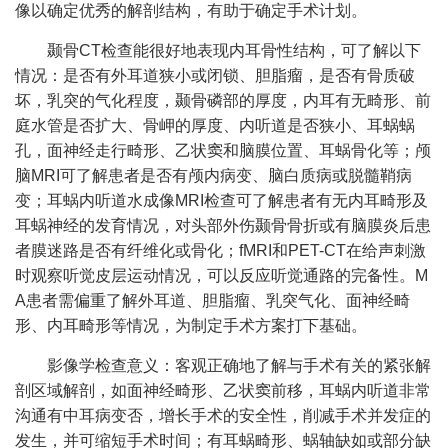
像以确定优秀的解剖结构，有助于确定手术计划。
颞骨CT检查能很好地表现内耳骨性结构，可了解以下
情况：是否有外耳道狭小或闭锁、胆脂瘤，是否有骨质破
坏，乳突的气化程度，颞骨磷部的厚度，内耳有无畸形、前
庭水管是否扩大、骨岬的厚度、内听道是否狭小、耳蜗蜗
孔，面神经走行畸形、乙状窦和脑膜位置、耳蜗骨化等；颅
脑MRI可了解患者是否有颅内病变、脑白质病或脱髓鞘病
变；耳蜗内听道水成像MRI检查可了解患者有无内耳畸形及
耳蜗神经的发育情况，对头部外伤颞骨骨折或有脑膜炎后患
者膜迷路是否有纤维化或骨化；fMRI和PET-CT在给声刺激
时观察听觉皮层运动情况，可以反应听觉通路的完备性。M
A患者需偏重了解外耳道、胆脂瘤、乳突气化、面神经畸
形、内耳畸形等情况，为制定手术方案打下基础。
影像学检查意义：客观正确地了解与手术有关的紧张解
剖区域解剖，如面神经畸形、乙状窦前移，耳蜗内听道非常
沟通有中耳病变否，增长手术的安全性，削减手术并发症的
发生，并可缩短手术时间；有耳蜗畸形、蜗轴缺如或部分缺