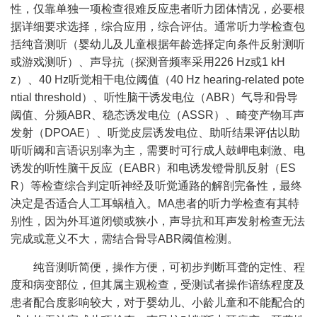
性，仅靠单独一项检查很难反应患者听力团体情况，必要根
据详细要求选择，综合应用，综合评估。通常听力学检查包
括纯音测听（婴幼儿及儿童根据年龄选择定向条件反射测听
或游戏测听）、声导抗（探测音频率采用226 Hz或1 kH
z）、40 Hz听觉相干电位阈值（40 Hz hearing-related pote
ntial threshold）、听性脑干诱发电位（ABR）气导和骨导
阈值、分频ABR、稳态诱发电位（ASSR）、畸变产物耳声
发射（DPOAE）、听觉皮层诱发电位、助听结果评估以助
听听阈和言语识别率为主，需要时可行成人鼓岬电刺激、电
诱发的听性脑干反应（EABR）和电诱发镫骨肌反射（ES
R）等检查综合判定听神经及听觉通路的解剖完备性，最终
决定是否适合人工耳蜗植入。MA患者的听力学检查有其特
别性，因为外耳道闭锁或狭小，声导抗和耳声发射检查无法
完成或意义不大，需结合骨导ABR阈值检测。
纯音测听简便，操作方便，可初步判断耳聋的定性、程
度和病变部位，但其属主观检查，受测试者操作谙练程度及
患者配合度影响较大，对于婴幼儿、小龄儿童和不能配合的