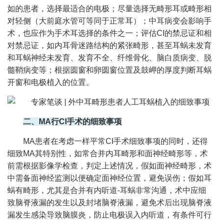
如的患者，选择最适合的电极；尽量选择无畸形耳或畸形相
对轻侧（大前庭水管可等同于正常耳）；中耳病变会影响手
术，也应作为手术耳选择的条件之一；评估CI的禁忌证和相
对禁忌证，如内耳骨迷路结构的紧张畸形，甚至耳蜗未发育
和耳蜗神经未发育、发育不全、纤维骨化、脑白质病变、脱
髓鞘病变等；根据圆窗和卵圆窗位置及鼓岬的厚度判断耳蜗
开窗和电极植入的位置。
二、MA行CI手术的细致事项
MA患者在考虑一样平常CI手术细致事项的同时，还得
细致MA其特别性，如常合并内耳畸形和面神经畸形等，术
前需根据影像学检查，判定上述情况，假如面神经畸形，术
中需备面神经监测以便确定面神经位置，避免误伤；假如耳
蜗有畸形，尤其是合并有内听道-耳蜗非常沟通，术中应细
致脑脊液漏的发生以及封堵脑脊液漏，避免术后出现脑脊液
漏发生感染导致脑膜炎，防止电极误入内听道，有条件可行