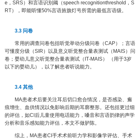
e，SRS）和言语识别阈（speech recognitionthreshold，S
RT），即能听懂50%言语旌旗灯号所需的最低言语级。
3.3 问卷
常用的调查问卷包括听觉举动分级问卷（CAP）；言语
可懂度分级（SIR）以及意义听觉整合量表测试（MAIS）问
卷；婴幼儿意义听觉整合量表测试（IT-MAIS） （用于3岁
以下的婴幼儿），以了解患者听说能力。
3.4 其他
MA患者术后要关注耳后切口愈合情况，是否感染、瘢
痕增生、血供情况以免影响后期的耳廓整形。还包括更过细
的评估，如CI后儿童使用电话能力，嗓音和言语韵律的声学
分析和音乐感知能力评估，本文不做胪陈。
综上，MA患者CI手术术前听力学和影像学评估、手术