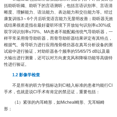
括助听听阈、助听下的言语测听，包括言语识别率、言语清
晰度、理解能力、语法能力、表达能力和交往能力等。经过
康复训练3～6个月后听觉语言能力无显明改善；助听器无效
或结果很差是指在最好凝听环境下开放短句识别率≤30%或
双字词识别率≤70%。MA患者不能配戴传统气导助听器，一
样平常采用骨导助听器，而骨导助听器结果评定有其特点，
根据气、骨导听力进行应用颅骨模仿器在真耳分析设备的测
试箱中进行验证，对助听器各个频率的55/65/75 dB以及最
大输出进行测量，还可以对方向麦克风和降噪功能等高级特
性进行验证。
1.2 影像学检查
不是所有的听力学指标达到CI植入标准的患者均能行CI
手术，也就是说CI手术有肯定的禁忌证，重要包括：
（1）紧张的内耳畸形，如Micheal畸形、无耳蜗畸
形；