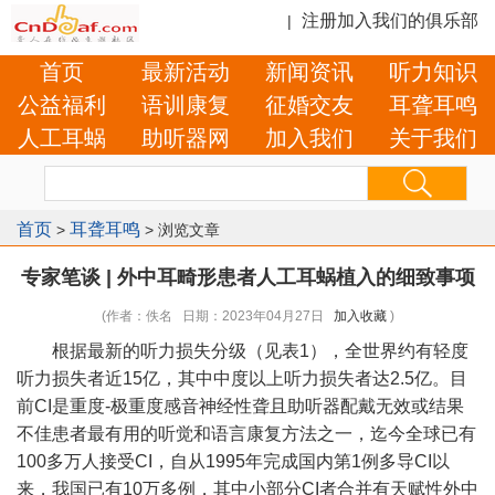
注册加入我们的俱乐部
|
首页
最新活动
新闻资讯
听力知识
公益福利
语训康复
征婚交友
耳聋耳鸣
人工耳蜗
助听器网
加入我们
关于我们
首页
耳聋耳鸣
>
> 浏览文章
专家笔谈 | 外中耳畸形患者人工耳蜗植入的细致事项
(作者：佚名 日期：2023年04月27日
加入收藏
)
根据最新的听力损失分级（见表1），全世界约有轻度
听力损失者近15亿，其中中度以上听力损失者达2.5亿。目
前CI是重度-极重度感音神经性聋且助听器配戴无效或结果
不佳患者最有用的听觉和语言康复方法之一，迄今全球已有
100多万人接受CI，自从1995年完成国内第1例多导CI以
来，我国已有10万多例，其中小部分CI者合并有天赋性外中