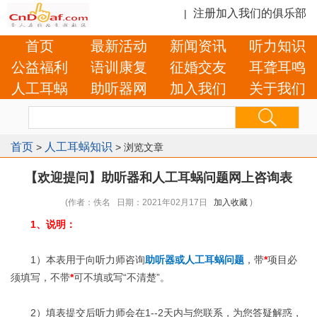
注册加入我们的俱乐部
|
首页
最新活动
新闻资讯
听力知识
公益福利
语训康复
征婚交友
耳聋耳鸣
人工耳蜗
助听器网
加入我们
关于我们
首页
人工耳蜗知识
>
> 浏览文章
【欢迎提问】助听器和人工耳蜗问题网上咨询表
(作者：佚名 日期：2021年02月17日
加入收藏
)
1、说明：
1）本表用于向
听
力师咨询
助听器或人工耳蜗问题
，带
*
项目必
须填写，不带
*
可不填或写“不清楚”。
2）填表提交后
听
力师会在1--2天内与您联系，为您答疑解惑，