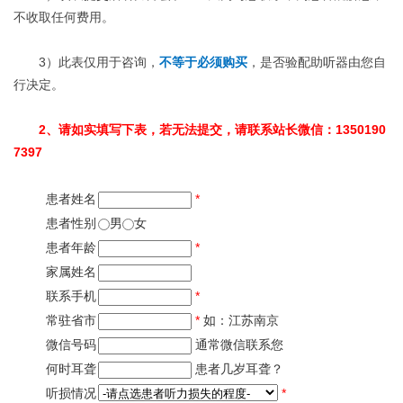
不收取任何费用。
3）此表仅用于咨询，
不等于必须购买
，是否验配助
听
器由您自
行决定。
2、请如实填写下表，若无法提交，请联系站长微信：1350190
7397
患者姓名
*
患者性别
男
女
患者年龄
*
家属姓名
联系手机
*
常驻省市
*
如：江苏南京
微信号码
通常微信联系您
何时耳聋
患者几岁耳聋？
听损情况
*